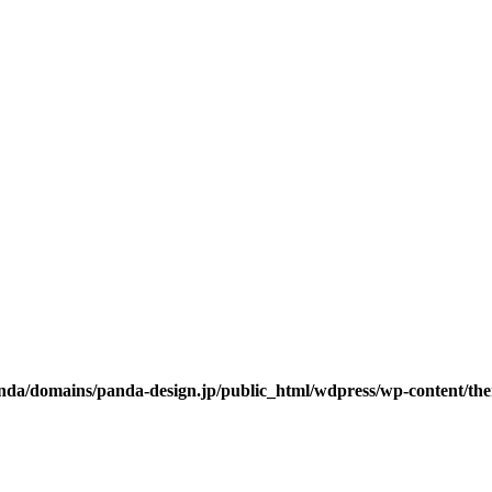
da/domains/panda-design.jp/public_html/wdpress/wp-content/them