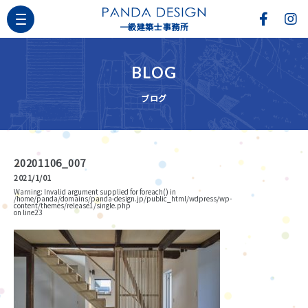
一級建築士事務所
BLOG
ブログ
20201106_007
2021/1/01
Warning
: Invalid argument supplied for foreach() in
/home/panda/domains/panda-design.jp/public_html/wdpress/wp-
content/themes/release1/single.php
on line
23