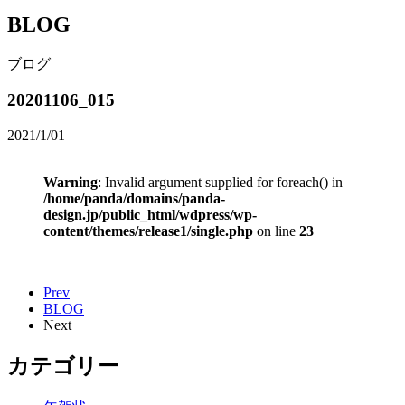
BLOG
ブログ
20201106_015
2021/1/01
Warning
: Invalid argument supplied for foreach() in
/home/panda/domains/panda-
design.jp/public_html/wdpress/wp-
content/themes/release1/single.php
on line
23
Prev
BLOG
Next
カテゴリー