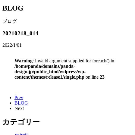
BLOG
ブログ
20210218_014
2022/1/01
Warning
: Invalid argument supplied for foreach() in
/home/panda/domains/panda-
design.jp/public_html/wdpress/wp-
content/themes/release1/single.php
on line
23
Prev
BLOG
Next
カテゴリー