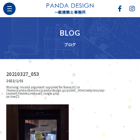
一級建築士事務所
BLOG
ブログ
20210327_053
2022/1/01
Warning
: Invalid argument supplied for foreach() in
/home/panda/domains/panda-design.jp/public_html/wdpress/wp-
content/themes/release1/single.php
on line
23