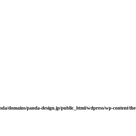
da/domains/panda-design.jp/public_html/wdpress/wp-content/them