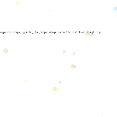
/panda-design.jp/public_html/wdpress/wp-content/themes/release1/single.php