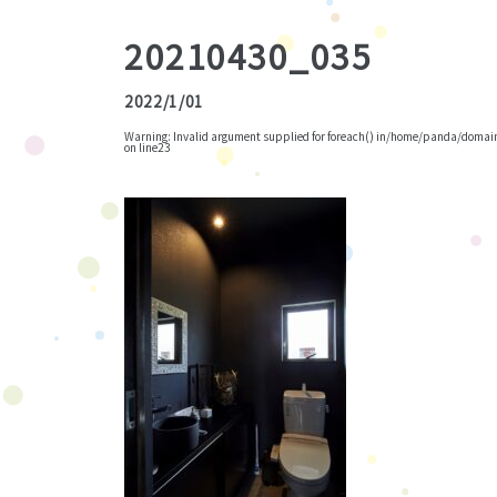
20210430_035
2022/1/01
Warning
: Invalid argument supplied for foreach() in
/home/panda/domains
on line
23