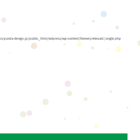
/panda-design.jp/public_html/wdpress/wp-content/themes/release1/single.php