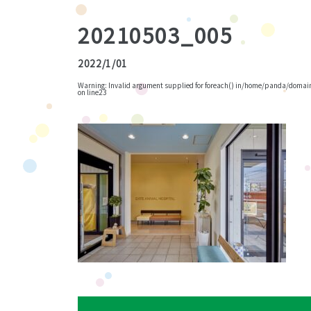
20210503_005
2022/1/01
Warning
: Invalid argument supplied for foreach() in
/home/panda/domains
on line
23