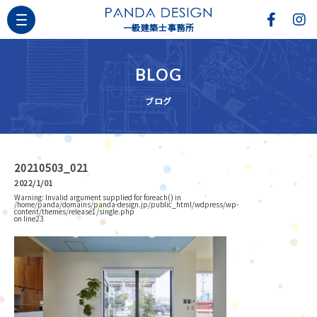
一級建築士事務所
BLOG
ブログ
20210503_021
2022/1/01
Warning
: Invalid argument supplied for foreach() in
/home/panda/domains/panda-design.jp/public_html/wdpress/wp-
content/themes/release1/single.php
on line
23