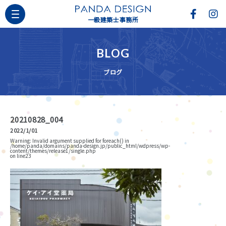
一級建築士事務所
BLOG
ブログ
20210828_004
2022/1/01
Warning
: Invalid argument supplied for foreach() in
/home/panda/domains/panda-design.jp/public_html/wdpress/wp-
content/themes/release1/single.php
on line
23