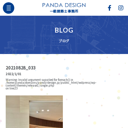
一級建築士事務所
BLOG
ブログ
20210828_033
2022/1/01
Warning
: Invalid argument supplied for foreach() in
/home/panda/domains/panda-design.jp/public_html/wdpress/wp-
content/themes/release1/single.php
on line
23