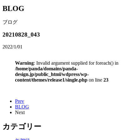
BLOG
ブログ
20210828_043
2022/1/01
Warning
: Invalid argument supplied for foreach() in
/home/panda/domains/panda-
design.jp/public_html/wdpress/wp-
content/themes/release1/single.php
on line
23
Prev
BLOG
Next
カテゴリー