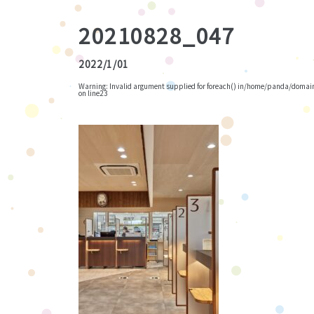
20210828_047
2022/1/01
Warning
: Invalid argument supplied for foreach() in
/home/panda/domains
on line
23