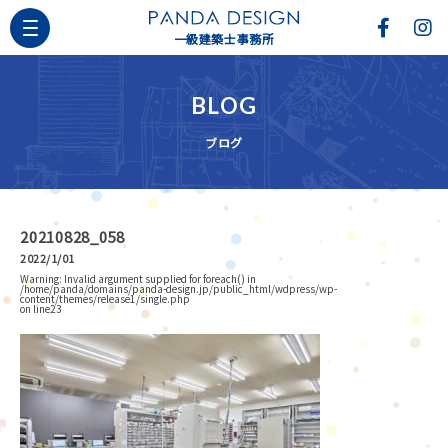
一級建築士事務所
BLOG
ブログ
20210828_058
2022/1/01
Warning
: Invalid argument supplied for foreach() in
/home/panda/domains/panda-design.jp/public_html/wdpress/wp-
content/themes/release1/single.php
on line
23