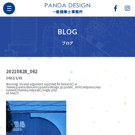
一級建築士事務所
BLOG
ブログ
20210828_062
2022/1/01
Warning
: Invalid argument supplied for foreach() in
/home/panda/domains/panda-design.jp/public_html/wdpress/wp-
content/themes/release1/single.php
on line
23