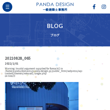
一級建築士事務所
BLOG
ブログ
20210828_065
2022/1/01
Warning
: Invalid argument supplied for foreach() in
/home/panda/domains/panda-design.jp/public_html/wdpress/wp-
content/themes/release1/single.php
on line
23