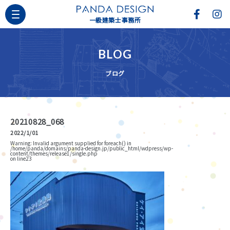
一級建築士事務所
BLOG
ブログ
20210828_068
2022/1/01
Warning
: Invalid argument supplied for foreach() in
/home/panda/domains/panda-design.jp/public_html/wdpress/wp-
content/themes/release1/single.php
on line
23