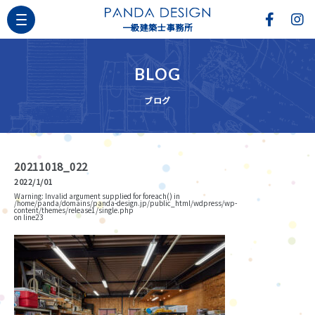
一級建築士事務所
BLOG
ブログ
20211018_022
2022/1/01
Warning
: Invalid argument supplied for foreach() in
/home/panda/domains/panda-design.jp/public_html/wdpress/wp-
content/themes/release1/single.php
on line
23