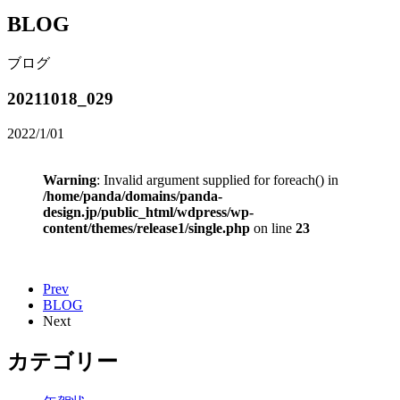
BLOG
ブログ
20211018_029
2022/1/01
Warning
: Invalid argument supplied for foreach() in
/home/panda/domains/panda-
design.jp/public_html/wdpress/wp-
content/themes/release1/single.php
on line
23
Prev
BLOG
Next
カテゴリー