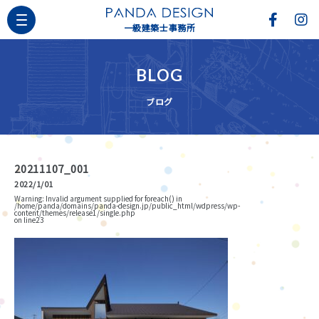
一級建築士事務所
BLOG
ブログ
20211107_001
2022/1/01
Warning
: Invalid argument supplied for foreach() in
/home/panda/domains/panda-design.jp/public_html/wdpress/wp-
content/themes/release1/single.php
on line
23