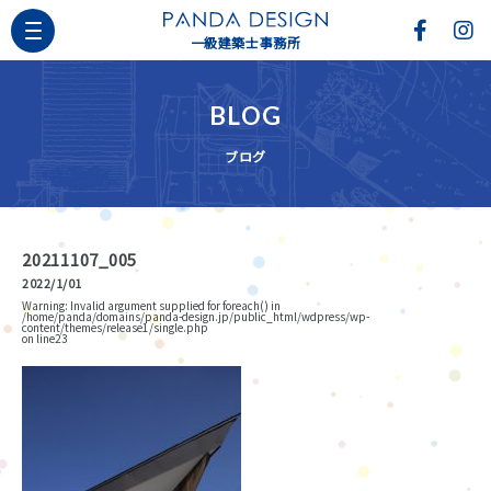
一級建築士事務所
BLOG
ブログ
20211107_005
2022/1/01
Warning
: Invalid argument supplied for foreach() in
/home/panda/domains/panda-design.jp/public_html/wdpress/wp-
content/themes/release1/single.php
on line
23