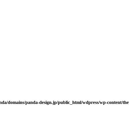
da/domains/panda-design.jp/public_html/wdpress/wp-content/them