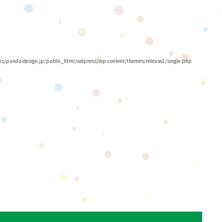
/panda-design.jp/public_html/wdpress/wp-content/themes/release1/single.php