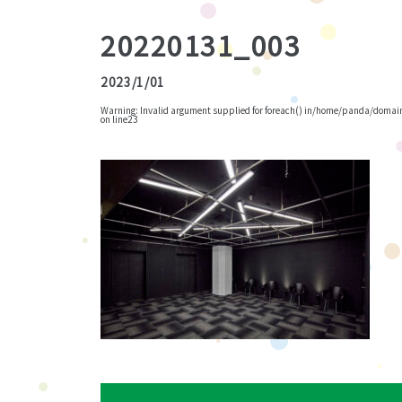
20220131_003
2023/1/01
Warning
: Invalid argument supplied for foreach() in
/home/panda/domains
on line
23