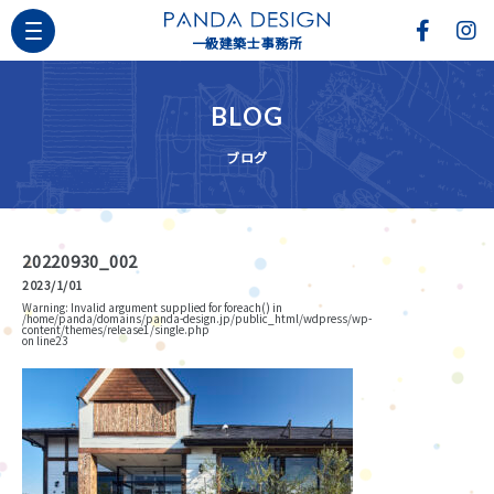
一級建築士事務所
BLOG
ブログ
20220930_002
2023/1/01
Warning
: Invalid argument supplied for foreach() in
/home/panda/domains/panda-design.jp/public_html/wdpress/wp-
content/themes/release1/single.php
on line
23