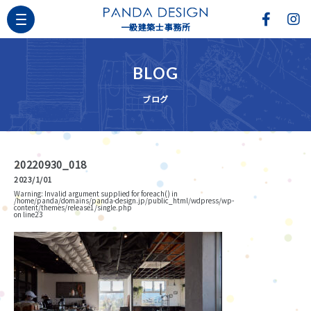
一級建築士事務所
BLOG
ブログ
20220930_018
2023/1/01
Warning
: Invalid argument supplied for foreach() in
/home/panda/domains/panda-design.jp/public_html/wdpress/wp-
content/themes/release1/single.php
on line
23