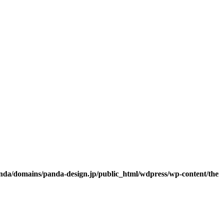
da/domains/panda-design.jp/public_html/wdpress/wp-content/them