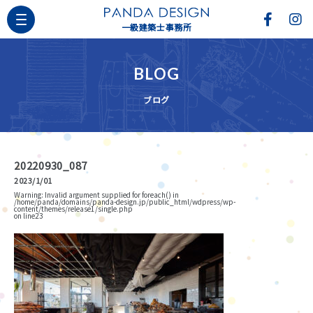
一級建築士事務所
BLOG
ブログ
20220930_087
2023/1/01
Warning
: Invalid argument supplied for foreach() in
/home/panda/domains/panda-design.jp/public_html/wdpress/wp-
content/themes/release1/single.php
on line
23