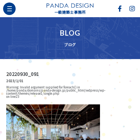
一級建築士事務所
BLOG
ブログ
20220930_091
2023/1/01
Warning
: Invalid argument supplied for foreach() in
/home/panda/domains/panda-design.jp/public_html/wdpress/wp-
content/themes/release1/single.php
on line
23