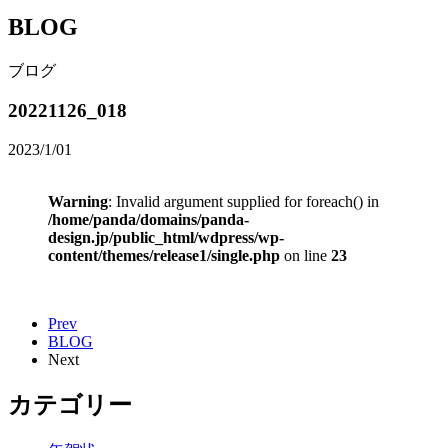
BLOG
ブログ
20221126_018
2023/1/01
Warning
: Invalid argument supplied for foreach() in
/home/panda/domains/panda-
design.jp/public_html/wdpress/wp-
content/themes/release1/single.php
on line
23
Prev
BLOG
Next
カテゴリー