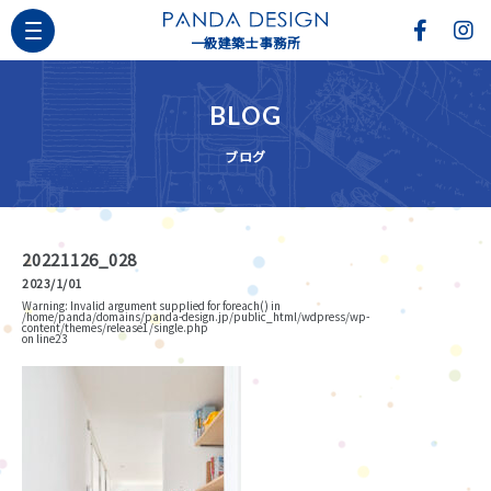
一級建築士事務所
BLOG
ブログ
20221126_028
2023/1/01
Warning
: Invalid argument supplied for foreach() in
/home/panda/domains/panda-design.jp/public_html/wdpress/wp-
content/themes/release1/single.php
on line
23