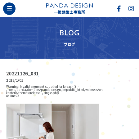
一級建築士事務所
BLOG
ブログ
20221126_031
2023/1/01
Warning
: Invalid argument supplied for foreach() in
/home/panda/domains/panda-design.jp/public_html/wdpress/wp-
content/themes/release1/single.php
on line
23