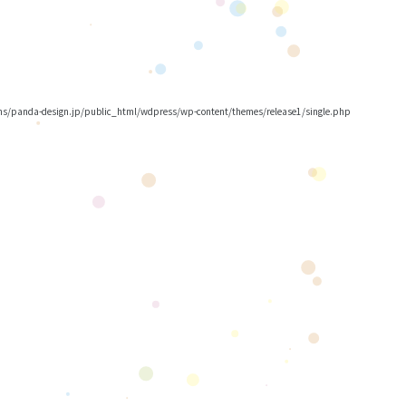
/panda-design.jp/public_html/wdpress/wp-content/themes/release1/single.php