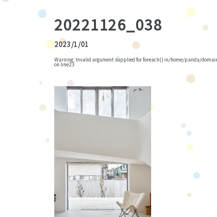
20221126_038
2023/1/01
Warning
: Invalid argument supplied for foreach() in
/home/panda/domains
on line
23