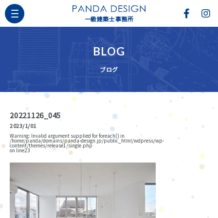
一級建築士事務所
BLOG
ブログ
20221126_045
2023/1/01
Warning
: Invalid argument supplied for foreach() in
/home/panda/domains/panda-design.jp/public_html/wdpress/wp-
content/themes/release1/single.php
on line
23