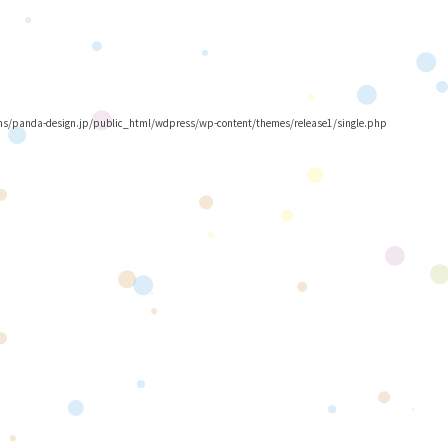
/panda-design.jp/public_html/wdpress/wp-content/themes/release1/single.php