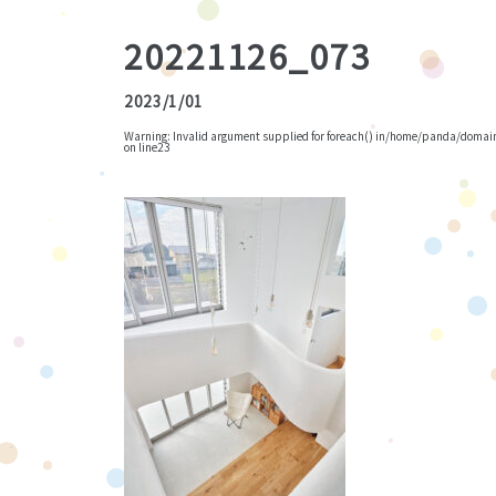
20221126_073
2023/1/01
Warning
: Invalid argument supplied for foreach() in
/home/panda/domains
on line
23