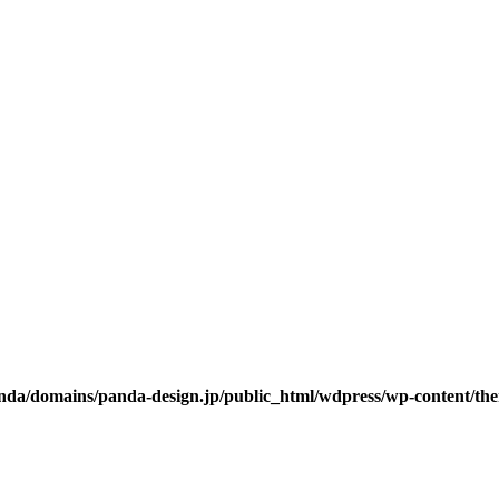
da/domains/panda-design.jp/public_html/wdpress/wp-content/them