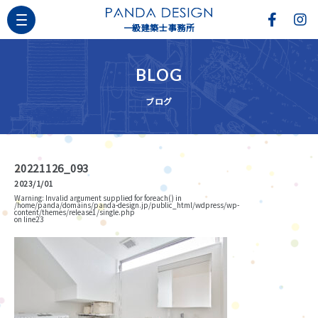
一級建築士事務所
BLOG
ブログ
20221126_093
2023/1/01
Warning
: Invalid argument supplied for foreach() in
/home/panda/domains/panda-design.jp/public_html/wdpress/wp-
content/themes/release1/single.php
on line
23