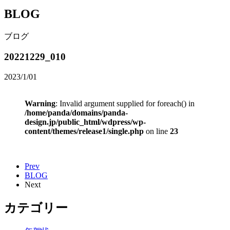
BLOG
ブログ
20221229_010
2023/1/01
Warning
: Invalid argument supplied for foreach() in
/home/panda/domains/panda-
design.jp/public_html/wdpress/wp-
content/themes/release1/single.php
on line
23
Prev
BLOG
Next
カテゴリー