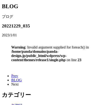
BLOG
ブログ
20221229_035
2023/1/01
Warning
: Invalid argument supplied for foreach() in
/home/panda/domains/panda-
design.jp/public_html/wdpress/wp-
content/themes/release1/single.php
on line
23
Prev
BLOG
Next
カテゴリー