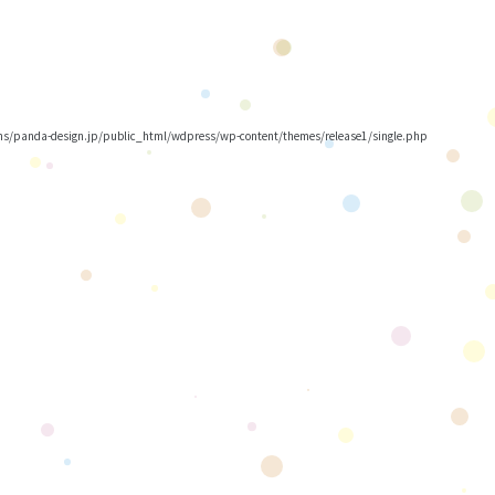
/panda-design.jp/public_html/wdpress/wp-content/themes/release1/single.php