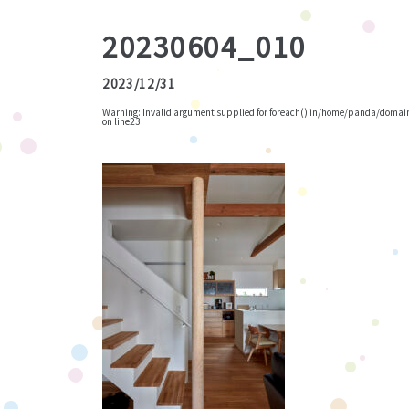
20230604_010
2023/12/31
Warning
: Invalid argument supplied for foreach() in
/home/panda/domains
on line
23