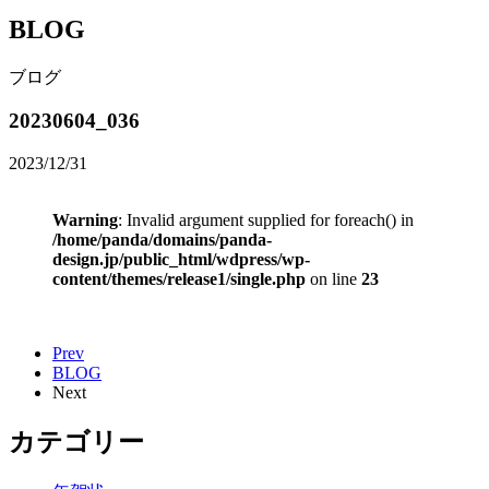
BLOG
ブログ
20230604_036
2023/12/31
Warning
: Invalid argument supplied for foreach() in
/home/panda/domains/panda-
design.jp/public_html/wdpress/wp-
content/themes/release1/single.php
on line
23
Prev
BLOG
Next
カテゴリー