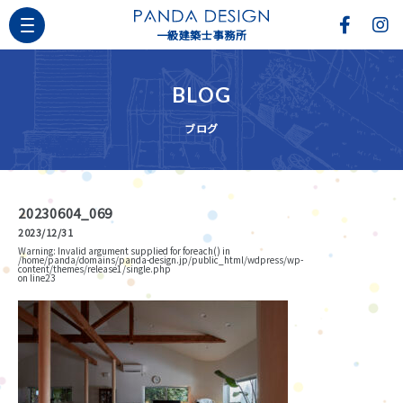
一級建築士事務所
BLOG
ブログ
20230604_069
2023/12/31
Warning
: Invalid argument supplied for foreach() in
/home/panda/domains/panda-design.jp/public_html/wdpress/wp-
content/themes/release1/single.php
on line
23