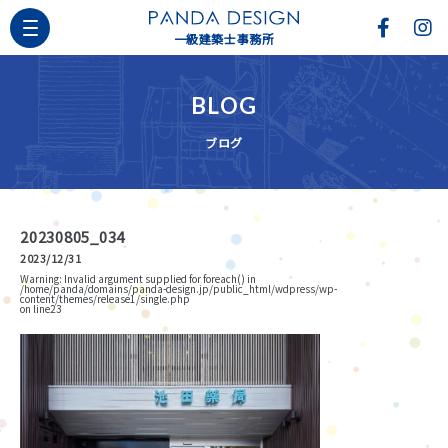
一級建築士事務所
BLOG
ブログ
20230805_034
2023/12/31
Warning
: Invalid argument supplied for foreach() in
/home/panda/domains/panda-design.jp/public_html/wdpress/wp-
content/themes/release1/single.php
on line
23