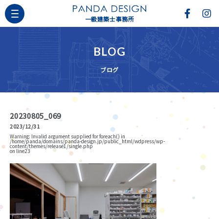
一級建築士事務所
BLOG
ブログ
20230805_069
2023/12/31
Warning
: Invalid argument supplied for foreach() in
/home/panda/domains/panda-design.jp/public_html/wdpress/wp-
content/themes/release1/single.php
on line
23