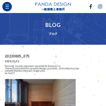
一級建築士事務所
BLOG
ブログ
20230805_075
2023/12/31
Warning
: Invalid argument supplied for foreach() in
/home/panda/domains/panda-design.jp/public_html/wdpress/wp-
content/themes/release1/single.php
on line
23