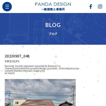
一級建築士事務所
BLOG
ブログ
20230907_048
2023/12/31
Warning
: Invalid argument supplied for foreach() in
/home/panda/domains/panda-design.jp/public_html/wdpress/wp-
content/themes/release1/single.php
on line
23