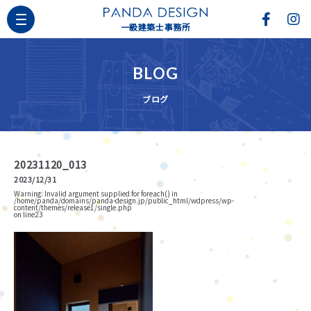
一級建築士事務所
BLOG
ブログ
20231120_013
2023/12/31
Warning
: Invalid argument supplied for foreach() in
/home/panda/domains/panda-design.jp/public_html/wdpress/wp-
content/themes/release1/single.php
on line
23