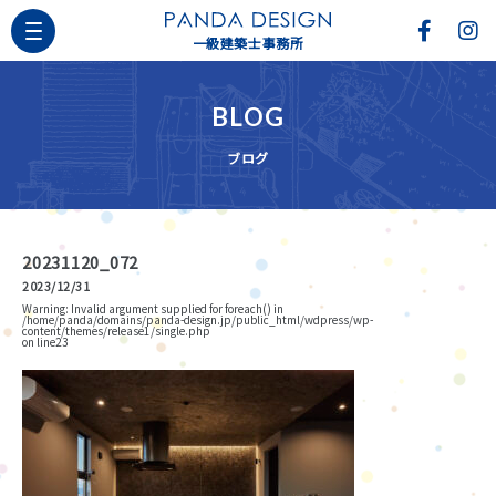
一級建築士事務所
BLOG
ブログ
20231120_072
2023/12/31
Warning
: Invalid argument supplied for foreach() in
/home/panda/domains/panda-design.jp/public_html/wdpress/wp-
content/themes/release1/single.php
on line
23