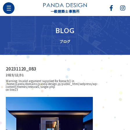
一級建築士事務所
BLOG
ブログ
20231120_083
2023/12/31
Warning
: Invalid argument supplied for foreach() in
/home/panda/domains/panda-design.jp/public_html/wdpress/wp-
content/themes/release1/single.php
on line
23