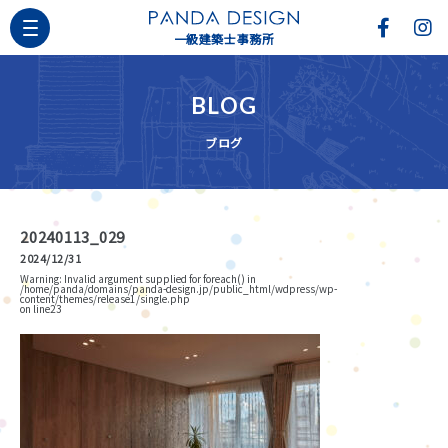
一級建築士事務所
BLOG
ブログ
20240113_029
2024/12/31
Warning
: Invalid argument supplied for foreach() in
/home/panda/domains/panda-design.jp/public_html/wdpress/wp-
content/themes/release1/single.php
on line
23