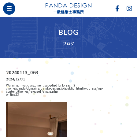
一級建築士事務所
BLOG
ブログ
20240113_063
2024/12/31
Warning
: Invalid argument supplied for foreach() in
/home/panda/domains/panda-design.jp/public_html/wdpress/wp-
content/themes/release1/single.php
on line
23